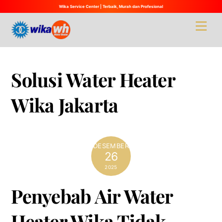
Wika Service Center | Terbaik, Murah dan Profesional
Skip
Men
to
content
Solusi Water Heater
Wika Jakarta
DESEMBER
26
2025
Penyebab Air Water
Heater Wika Tidak