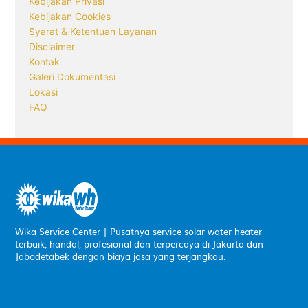
Kebijakan Privasi
Kebijakan Cookies
Syarat & Ketentuan Layanan
Disclaimer
Kontak
Galeri Dokumentasi
Lokasi
FAQ
Wika Service Center | Pusatnya service solar water heater
terbaik, handal, profesional dan terpercaya di Jakarta dan
Jabodetabek dengan biaya jasa yang terjangkau.
Social Media