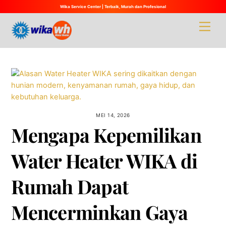
Wika Service Center | Terbaik, Murah dan Profesional
Skip
Men
to
content
MEI 14, 2026
Mengapa Kepemilikan
Water Heater WIKA di
Rumah Dapat
Mencerminkan Gaya