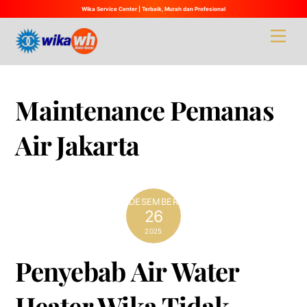
Wika Service Center | Terbaik, Murah dan Profesional
Skip
Men
to
content
Maintenance Pemanas
Air Jakarta
DESEMBER
26
2025
Penyebab Air Water
Heater Wika Tidak