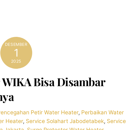
DESEMBER
1
2025
r WIKA Bisa Disambar
nya
encegahan Petir Water Heater
,
Perbaikan Water
er Heater
,
Service Solahart Jabodetabek
,
Service
a Jakarta
,
Surge Protector Water Heater