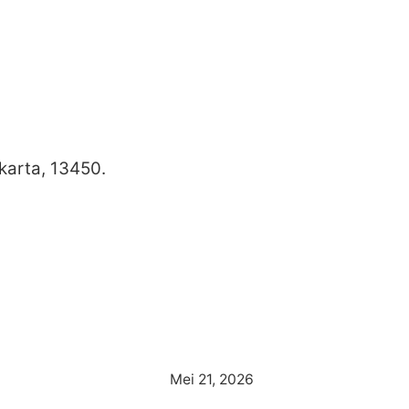
karta, 13450.
Mei 21, 2026
ilih Jasa Service WIKA Water Heater