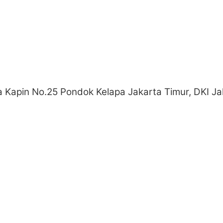
ya Kapin No.25 Pondok Kelapa Jakarta Timur, DKI Ja
Pentingnya Memeriksa Reputasi Sebelum Mem