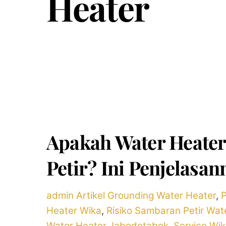
Heater
Apakah Water Heate
Petir? Ini Penjelasan
admin
Artikel
Grounding Water Heater
,
P
Heater Wika
,
Risiko Sambaran Petir Wat
Water Heater Jabodetabek
,
Service Wik