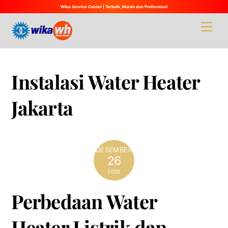
Wika Service Center | Terbaik, Murah dan Profesional
Skip
Men
to
content
Instalasi Water Heater
Jakarta
DESEMBER
26
2025
Perbedaan Water
Heater Listrik dan