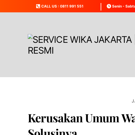
Skip
CALL US : 0811 991 551
Senin - Sabt
to
content
J
Kerusakan Umum Wat
Solusinya