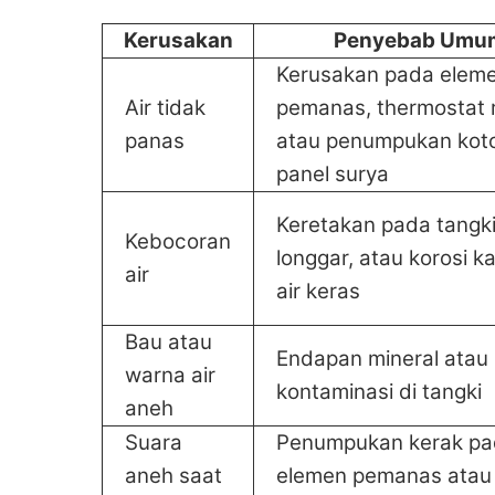
Kerusakan
Penyebab Umu
Kerusakan pada elem
Air tidak
pemanas, thermostat 
panas
atau penumpukan koto
panel surya
Keretakan pada tangki
Kebocoran
longgar, atau korosi k
air
air keras
Bau atau
Endapan mineral atau
warna air
kontaminasi di tangki
aneh
Suara
Penumpukan kerak p
aneh saat
elemen pemanas atau