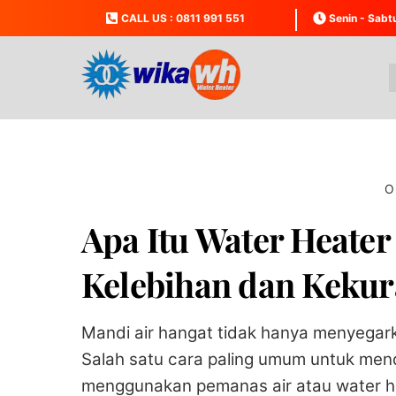
Skip
CALL US : 0811 991 551
Senin - Sabt
to
content
O
Apa Itu Water Heate
Kelebihan dan Keku
Mandi air hangat tidak hanya menyegark
Salah satu cara paling umum untuk men
menggunakan pemanas air atau water hea