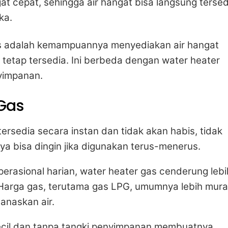
t cepat, sehingga air hangat bisa langsung tersed
ka.
as adalah kemampuannya menyediakan air hangat
 tetap tersedia. Ini berbeda dengan water heater
nyimpanan.
Gas
tersedia secara instan dan tidak akan habis, tidak
nya bisa dingin jika digunakan terus-menerus.
erasional harian, water heater gas cenderung lebi
. Harga gas, terutama gas LPG, umumnya lebih mur
anaskan air.
cil dan tanpa tangki penyimpanan membuatnya