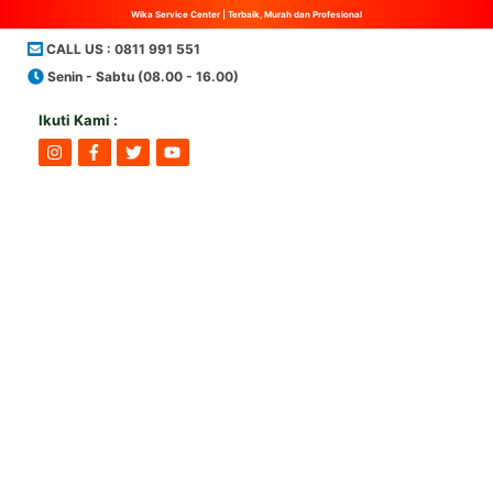
Wika Service Center | Terbaik, Murah dan Profesional
Skip
CALL US : 0811 991 551
to
Senin - Sabtu (08.00 - 16.00)
content
Ikuti Kami :